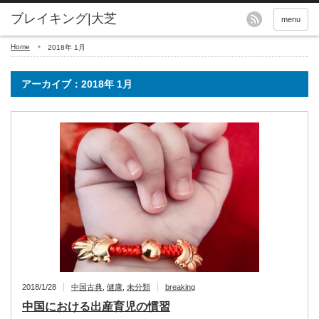
menu
Home
2018年 1月
アーカイブ：2018年 1月
2018/1/28
中国古典
,
健康
,
未分類
breaking
中国における出産育児の慣習