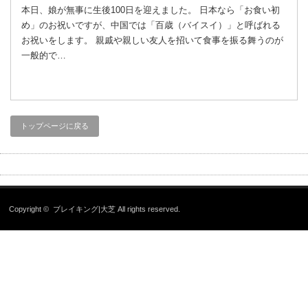
本日、娘が無事に生後100日を迎えました。 日本なら「お食い初
め」のお祝いですが、中国では「百歳（バイスイ）」と呼ばれる
お祝いをします。 親戚や親しい友人を招いて食事を振る舞うのが
一般的で…
トップページに戻る
Copyright ©
ブレイキング|大芝
All rights reserved.