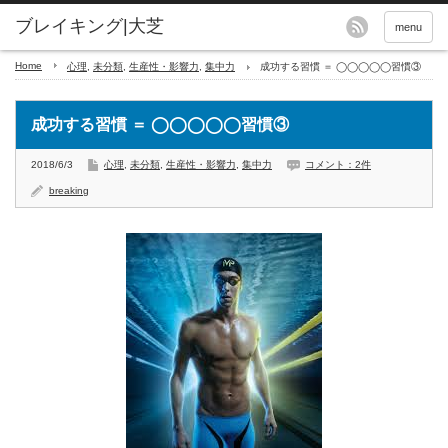
menu
Home
心理
,
未分類
,
生産性・影響力
,
集中力
成功する習慣 ＝ ◯◯◯◯◯習慣③
成功する習慣 ＝ ◯◯◯◯◯習慣③
2018/6/3
心理
,
未分類
,
生産性・影響力
,
集中力
コメント：2件
breaking