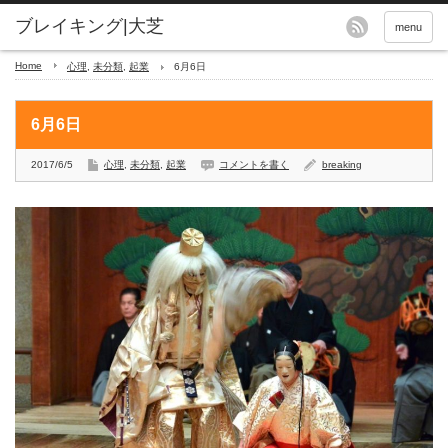
menu
Home
心理
,
未分類
,
起業
6月6日
6月6日
2017/6/5
心理
,
未分類
,
起業
コメントを書く
breaking