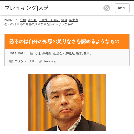
menu
Home
心理
,
未分類
,
生産性・影響力
,
経営
,
集中力
怒るのは自分の知恵の足りなさを認めるようなもの
怒るのは自分の知恵の足りなさを認めるようなもの
2017/10/14
心理
,
未分類
,
生産性・影響力
,
経営
,
集中力
コメント：1件
breaking