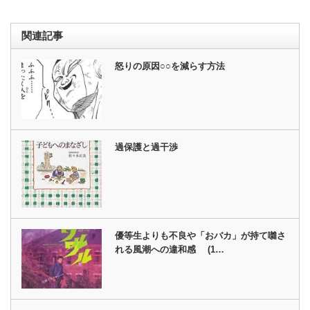
関連記事
怒りの原因○○を減らす方法
過保護と過干渉
優等生よりも不良や「おバカ」が持て囃さ
れる風潮への違和感 (1…